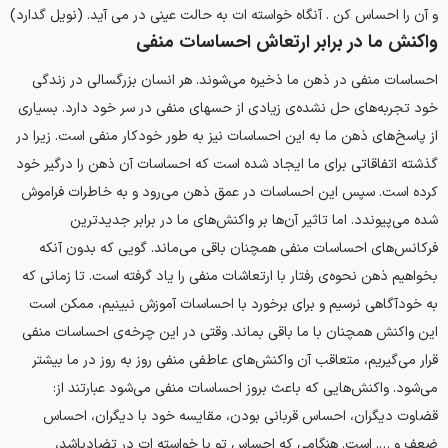
و آن را احساس کن . آنگاه خواسته ات به حالت عینی در می آید. (نویل گدارد)
واکنش ما در برابر ارتعاش احساسات منفی
احساسات منفی در ذهن ما ذخیره می‌شوند. هر انسان بزرگسالی در زندگی
خود تجربه‌های حل نشده‌ی زیادی از حسهای منفی در سر خود دارد. بسیاری
از پاسخ‌های ذهن ما به این احساسات نیز به طور خودکار منفی است. زیرا در
گذشته اتفاقاتی برای ما ایجاد شده است که احساسات آن ذهن را درگیر خود
کرده است. سپس این احساسات در عمق ذهن می‌رود و به خاطرات فراموش
شده می‌پیوندد. اما تاثیر آن‌ها بر واکنش‌های ما در برابر جدیدترین
فرکانس‌های احساسات منفی همچنان باقی می‌ماند. گویی که بدون آنکه
بخواهیم ذهن نحوه‌ی رفتار با ارتعاشات منفی را یاد گرفته است. تا زمانی که
به خودآگاهی نرسیم و برای برخورد با احساسات آموزش نبینیم، ممکن است
این واکنش همچنان با ما باقی بماند. وقتی در این چرخه‌ی احساسات منفی
قرار می‌گیریم، متعاقب آن واکنش‌های عاطفی منفی روز به روز در ما بیشتر
می‌شود. واکنش‌هایی که باعث بروز احساسات منفی می‌شود عبارتند از:
قضاوت دیگران، احساس قربانی بودن، مقایسه خود با دیگران، احساس
ضعف و …. است. هنگامی که احساس تو با خواسته ات در تضادباشد،