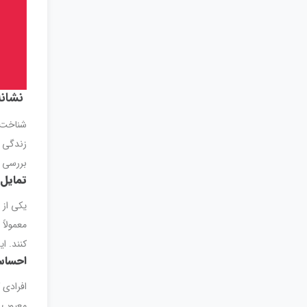
نشانه
شناخت ن
زندگی ر
بررسی د
تمایل 
یکی از 
معمولاً
کنند. ا
احساس 
افرادی 
معیوب ع