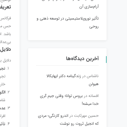
تعریف
آرام‌سازی آن
فرکانس 
تأثیر نوروپلاستیسیتی در توسعه ذهنی و
حس ممکن
روحی
باشد. ا
بی‌عدال
دلایل
آخرین دیدگاه‌ها
دلایل ب
تجر
ناشناس
در
زندگینامه دکتر ایهایکالا
تجر
هیولن
خار
الگ
افسانه
در
بروس توانا؛ وقتی جیم کَری
شامل
خدا میشه!
عدم
حسین مهرثابت
در
اندرو کارنگی؛ مردی
افرا
که انجیل ثروت رو نوشت
تأث