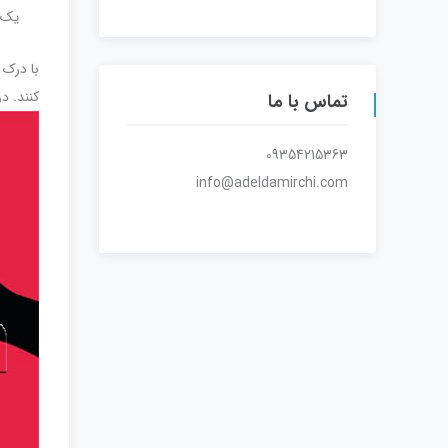
یک ا
با درک 
کنند. د
تماس با ما
09354215363
info@adeldamirchi.com