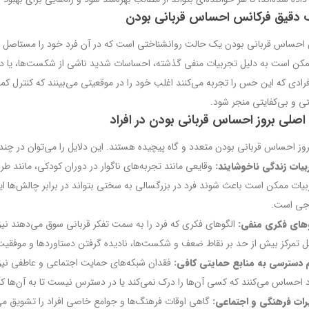
 دقیق فرکانس احساس قربانی بودن
احساس قربانی بودن یک حالت روانشناختی است که در آن فرد خود را مستاصل و ب
 است به دلیل تجربیات منفی گذشته، احساسات شدید ناشی از شکست‌ها، یا دیدگا
فرادی که این حس را تجربه می‌کنند اغلب خود را در موقعیتی می‌بینند که کنترل کم
تی و بی‌کفایتی منجر شود.
 اصلی بروز احساس قربانی بودن در افراد
روز احساس قربانی بودن متعدد و گاه پیچیده هستند. این دلایل را می‌توان در چند
بیات زندگی ناخوشایند
:
وقایعی مانند تجربه‌های ناگوار در دوران کودکی، مانند ط
بیات ممکن است باعث شوند فرد در بزرگسالی به سختی بتواند در برابر چالش‌ها ا
جی است.
وهای فکری منفی
:
الگوهای فکری که فرد را به سمت تفکر قربانی سوق می‌دهند نیز 
 تمرکز بیش از حد بر نقاط ضعف و شکست‌ها، نادیده گرفتن دستاوردها و موفقیت‌ه
 دسترسی به منابع حمایتی کافی
:
فقدان شبکه‌های حمایت اجتماعی و عاطفی نیز
د احساس می‌کنند که کسی آن‌ها را درک نمی‌کند یا در دسترس نیست تا به آن‌ها ک
یرات فرهنگی و اجتماعی
:
گاهی اوقات فرهنگ‌ها و جوامع خاصی افراد را تشویق می‌کن