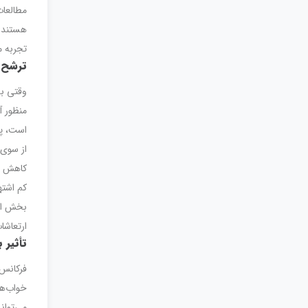
مطالعات
هستند. 
تجربه م
ترشح 
وقتی بد
منظور آ
است، پس
از سوی 
کاهش می
کم اشته
بخش اعظ
ارتعاشا
تأثیر
فرکانس 
خواب‌ها
می‌توان