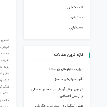
کتاب خواری
مدیتیشن
هیپنوتراپی
همه‌ی م
می‌توان
حس کنیم
تازه ترین مقالات
تعریف د
رویداده
موزیک سابلیمنال چیست؟
حتی اقد
تأثیر مدیتیشن بر مغز
درک این
کمک کند
اثر نورون‌های آینه‌ای بر احساس همدلی
با توجه
و آرامش اجتماعی
حالت پر
نقش آمیگدال در اضطراب و چگونگی
توضیح د