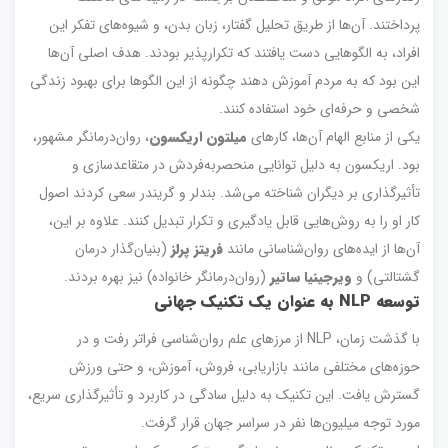
پرداختند. آن‌ها از طریق تحلیل گفتار، زبان بدن، و شیوه‌های تفکر این
افراد، به الگوهایی دست یافتند که تکرارپذیر بودند. هدف اصلی آن‌ها
این بود که به مردم آموزش دهند چگونه از این الگوها برای بهبود زندگی
شخصی و حرفه‌ای خود استفاده کنند.
یکی از منابع الهام آن‌ها، کارهای
میلتون اریکسون
، روان‌درمانگر مشهور،
بود. اریکسون به دلیل توانایی منحصر‌به‌فردش در متقاعدسازی و
تأثیرگذاری بر دیگران شناخته می‌شد. بندلر و گریندر سعی کردند اصول
کار او را به روش‌هایی قابل یادگیری و تکرار تبدیل کنند. علاوه بر این،
آن‌ها از ایده‌های روان‌شناسانی مانند
فریتز پرلز
(بنیان‌گذار درمان
گشتالتی) و
ویرجینیا ساتیر
(روان‌درمانگر خانواده) نیز بهره بردند.
توسعه NLP به عنوان یک تکنیک جهانی
با گذشت زمان، NLP از مرزهای علم روان‌شناسی فراتر رفت و در
حوزه‌های مختلفی مانند بازاریابی، فروش، آموزش، و حتی ورزش
گسترش یافت. این تکنیک به دلیل سادگی در کاربرد و تأثیرگذاری سریع،
مورد توجه میلیون‌ها نفر در سراسر جهان قرار گرفت.