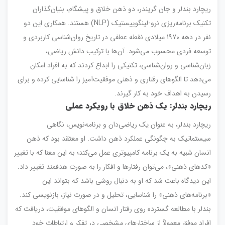
ریچارد بندلر و جان گریندر، دو ذهن خلاق و پیشگام، بنیان‌گذاران
تکنیک برنامه‌ریزی نرو-لینگوییستیک (NLP) هستند. همکاری این دو
نفر در دهه 1970 میلادی نقطه عطفی در تاریخ روان‌شناسی کاربردی و
توسعه فردی محسوب می‌شود. آن‌ها با ترکیب دانش ریاضی،
زبان‌شناسی و روان‌شناسی، تکنیکی را ابداع کردند که به افراد امکان
می‌دهد تا الگوهای رفتاری و ذهنی موفقیت‌آمیز را شناسایی کرده و برای
رسیدن به اهداف خود به کار گیرند.
ریچارد بندلر: یک ذهن خلاق با رویکرد عملی
ریچارد بندلر، به عنوان یک ریاضی‌دان و برنامه‌نویس، نگاهی
سیستماتیک به چگونگی عملکرد ذهن داشت. او معتقد بود که ذهن
انسان شبیه به یک برنامه کامپیوتری عمل می‌کند؛ به این معنا که با تغییر
«کدهای ذهنی»، می‌توان رفتارها و افکار را به صورت هدفمند تغییر داد.
این دیدگاه باعث شد که او به دنبال روشی باشد که بتواند این
«برنامه‌های ذهنی» را شناسایی، تحلیل و در صورت نیاز، بازنویسی کند.
بندلر با مطالعه گسترده روی رفتار انسان و الگوهای موفقیت، دریافت که
افراد موفق معمولاً از ساختارهای مشخصی در تفکر و ارتباطات خود