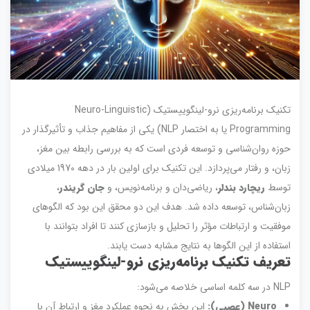
تکنیک برنامه‌ریزی نرو-لینگوییستیک (Neuro-Linguistic
Programming یا به اختصار NLP) یکی از مفاهیم جذاب و تأثیرگذار در
حوزه روان‌شناسی و توسعه فردی است که به بررسی رابطه بین مغز،
زبان، و رفتار می‌پردازد. این تکنیک برای اولین بار در دهه 1970 میلادی
توسط
ریچارد بندلر
، ریاضی‌دان و برنامه‌نویس، و
جان گریندر
،
زبان‌شناس، توسعه داده شد. هدف این دو محقق این بود که الگوهای
موفقیت و ارتباطات مؤثر را تحلیل و بازسازی کنند تا افراد بتوانند با
استفاده از این الگوها به نتایج مشابه دست یابند.
تعریف تکنیک برنامه‌ریزی نرو-لینگوییستیک
NLP در سه کلمه اساسی خلاصه می‌شود:
Neuro (عصبی):
این بخش به نحوه عملکرد مغز و ارتباط آن با