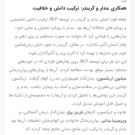
کرد.
همکاری بندلر و گریندر: ترکیب دانش و خلاقیت
نقطه قوت اصلی بندلر و گریندر در توسعه NLP، ترکیب دانش تخصصی
و رویکردهای خلاقانه آن‌ها بود. بندلر با رویکرد تحلیلی و عملی خود،
مدل‌هایی را طراحی کرد که بتوانند به صورت مستقیم بر روی ذهن و
رفتار انسان تأثیر بگذارند. در مقابل، گریندر با عمق دانش زبان‌شناسی
خود، این مدل‌ها را بهینه کرد تا کاربردی‌تر و تأثیرگذارتر شوند.
این دو نفر برای توسعه NLP، روی رفتارهای افرادی که در حوزه‌های
مختلف بسیار موفق بودند، مطالعه کردند. آن‌ها از روش‌های روان‌درمانی
میلتون اریکسون
، بنیان‌گذار هیپنوتراپی مدرن، الهام گرفتند. اریکسون
توانایی بی‌نظیری در متقاعدسازی و کمک به بیماران داشت. بندلر و
گریندر این توانایی‌ها را تحلیل کردند و آن‌ها را به مجموعه‌ای از تکنیک‌ها
و اصول قابل آموزش تبدیل کردند.
علاوه بر اریکسون، کارهای
فریتز پرلز
، بنیان‌گذار درمان گشتالتی، و
ویرجینیا ساتیر
، روان‌درمانگر خانواده، نیز الهام‌بخش تحقیقات آن‌ها بود.
بندلر و گریندر با ترکیب این منابع، مدلی جامع ایجاد کردند که