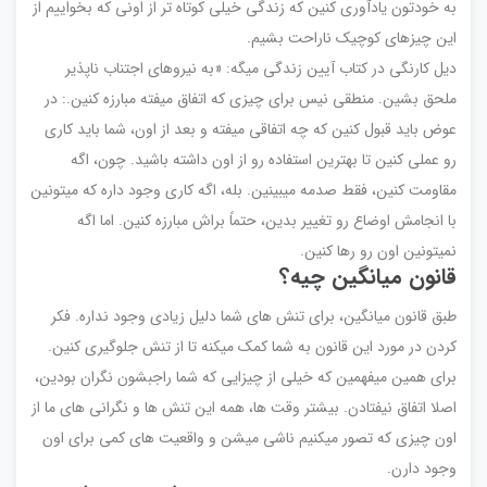
به خودتون یادآوری کنین که زندگی خیلی کوتاه تر از اونی که بخواییم از
این چیزهای کوچیک ناراحت بشیم.
دیل کارنگی در کتاب آیین زندگی میگه: «به نیروهای اجتناب ناپذیر
ملحق بشین. منطقی نیس برای چیزی که اتفاق میفته مبارزه کنین.: در
عوض باید قبول کنین که چه اتفاقی میفته و بعد از اون، شما باید کاری
رو عملی کنین تا بهترین استفاده رو از اون داشته باشید. چون، اگه
مقاومت کنین، فقط صدمه میبینین. بله، اگه کاری وجود داره که میتونین
با انجامش اوضاع رو تغییر بدین، حتماً براش مبارزه کنین. اما اگه
نمیتونین اون رو رها کنین.
قانون میانگین چیه؟
طبق قانون میانگین، برای تنش های شما دلیل زیادی وجود نداره. فکر
کردن در مورد این قانون به شما کمک میکنه تا از تنش جلوگیری کنین.
برای همین میفهمین که خیلی از چیزایی که شما راجبشون نگران بودین،
اصلا اتفاق نیفتادن. بیشتر وقت ها، همه این تنش ها و نگرانی های ما از
اون چیزی که تصور میکنیم ناشی میشن و واقعیت های کمی برای اون
وجود دارن.