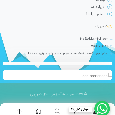
درباره ما
تماس با ما
تماس با ما
info@adeldamirchi.com
09354215363
استان تهران - اندیشه - شهرک صدف - مجموعه اداری و تجاری زیتون - واحد 110
© 2025. مجموعه آموزشی عادل دمیرچی .
سوالی ندارید؟