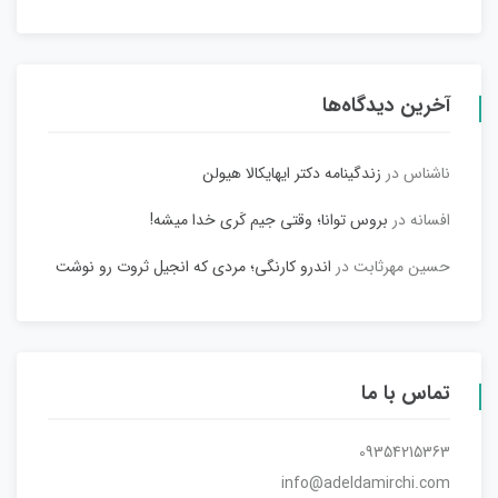
آخرین دیدگاه‌ها
ناشناس
در
زندگینامه دکتر ایهایکالا هیولن
افسانه
در
بروس توانا؛ وقتی جیم کَری خدا میشه!
حسین مهرثابت
در
اندرو کارنگی؛ مردی که انجیل ثروت رو نوشت
تماس با ما
09354215363
info@adeldamirchi.com