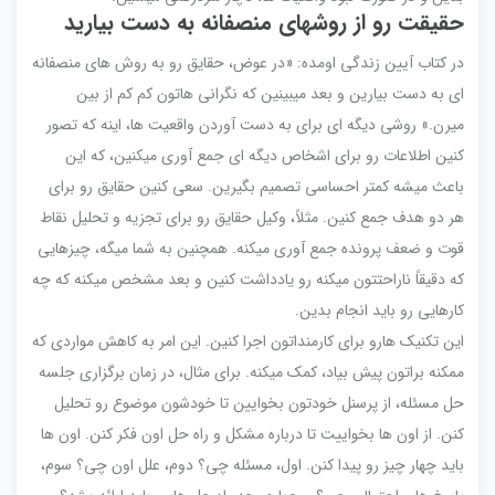
حقیقت رو از روشهای منصفانه به دست بیارید
در کتاب آیین زندگی اومده: «در عوض، حقایق رو به روش های منصفانه
ای به دست بیارین و بعد میبینین که نگرانی هاتون کم کم از بین
میرن.» روشی دیگه ای برای به دست آوردن واقعیت ها، اینه که تصور
کنین اطلاعات رو برای اشخاص دیگه ای جمع آوری میکنین، که این
باعث میشه کمتر احساسی تصمیم بگیرین. سعی کنین حقایق رو برای
هر دو هدف جمع کنین. مثلاً، وکیل حقایق رو برای تجزیه و تحلیل نقاط
قوت و ضعف پرونده جمع آوری میکنه. همچنین به شما میگه، چیزهایی
که دقیقاً ناراحتتون میکنه رو یادداشت کنین و بعد مشخص میکنه که چه
کارهایی رو باید انجام بدین.
این تکنیک هارو برای کارمنداتون اجرا کنین. این امر به کاهش مواردی که
ممکنه براتون پیش بیاد، کمک میکنه. برای مثال، در زمان برگزاری جلسه
حل مسئله، از پرسنل خودتون بخوایین تا خودشون موضوع رو تحلیل
کنن. از اون ها بخواییت تا درباره مشکل و راه حل اون فکر کنن. اون ها
باید چهار چیز رو پیدا کنن. اول، مسئله چی؟ دوم، علل اون چی؟ سوم،