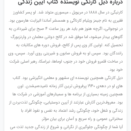
درباره دیل کارنگی نویسنده کتاب آیین زندگی
کارنیگی در سال 1888 در مریویل ، میسوری متولد شد. او پسر کشاورز
فقیری به نام جیمز ویلیام کارناگی و همسشر آماندا الیزابت هارسون بود.
در نوجوانی، اگرچه هنوز هم باید هر روز ساعت 4 صبح برای شیردادن به
گاوهای بیدار میشود، اما موفق شد در کالج دولتی معلمان در وارنزبورگ
تحصیل کنه. اولین کار وی پس از کالج، فروش دوره های مکاتبات به
رانندگان بود. سپس او به فروش صابون و شیرینی روی آورد. سپس، وی
در ساخت قلمرو فروش خود در جنوب اوماها، نبراسکا، رهبر اصلی شرکت
خود بود.
دیل کارنگی همچنین نویسنده ای مشهور و معلمی انگیزشی بود. کتاب
های او در دهه‌ی 1940 پرفروش ترین آثار زمانه نامیده‌میشدن. اون
همچنین زمینه بسیاری از برنامه ها و سمینارهای آموزشی در شرکت ها
بود. معروف‌ترین آثارش عبارتند از آیین دوستیابی، چگونگی لذت‌بردن از
زندگی و شغل خود، چگونگی رشد اعتماد به نفس و نفوذ افراد با
سخنرانی عمومی و راه سریع و آسان برای بیان مؤثر.
آیا شما از چگونگی جلوگیری از نگرانی و شروع از زندگی جدید لذت می