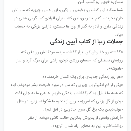
مشاوره خوبی رو کسب کنن.
شما ممکنه این کتاب رو بخونین و بگین، این همون چیزیه که من الان
دارم تجربه میکنم. بنابراین، این کتاب برای افرادی که نگرانی هایی در
زندگی دارن و قادر به گذر از اون ها نیستن، دارایی بزرگی به حساب
میاد.
جملات زیبا از کتاب آیین زندگی
«گذشته رو خاموش کن. بزار گذشته مرده، مردگانش رو دفن کنه.
روزهای تعطیلی که احمقان روشن کردن، راهی برای مرگ گرد و غبار
خاموشه».
«هر روز زندگی جدیدی برای یک انسان خردمنده».
«یکی از غم انگیزترین چیزایی که من در مورد طبیعت بشر میدونم، اینه
که همه ما تمایل به کنارگذاشتن زندگی داریم. همه‌ی ما به جای لذت
بردن از گل رزایی که امروزه بیرون از پنجره ما شکوفه‌میزنن، در حال
خواب‌دیدن یک باغ گل سرخ جادویی در افق ایم».
«آرامش واقعی از پذیرش بدترین حالت ناشی میشه. از نظر
روانشناختی، این به معنای آزاد شدن انرژیه».