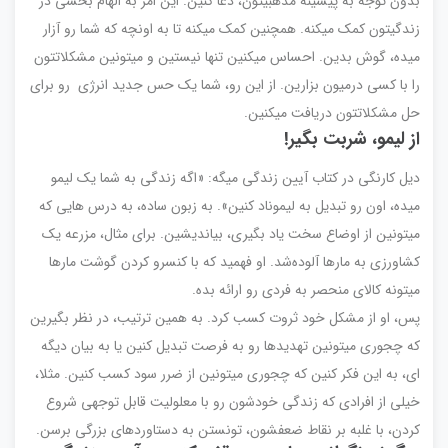
بدون توجه به پیشینه مذهبیتون، دعا کنین. این امر به الهام بخشی در
زندگیتون کمک میکنه. همچنین کمک میکنه تا به اونچه که شما رو آزار
میده، گوش بدین. احساس میکنین تنها نیستین و میتونین مشکلاتتون
را با کسی درمیون بزارین. از این رو، شما یک حس جدید انرژی رو برای
حل مشکلاتتون دریافت میکنین.
از لیمو، شربت بگیر!
دیل کارنگی در کتاب آیین زندگی میگه: «اگه زندگی به شما یک لیمو
میده، اون رو تبدیل به لیموناد کنین». به زبون ساده، به درس هایی که
میتونین از اوضاع سخت یاد بگیری، بیاندیشین. برای مثال، مزرعه یک
کشاورزی به مارها آلوده‌شد. او فهمید که با کنسرو کردن گوشت مارها
میتونه کالای منحصر به فردی رو ارائه بده.
پس، او از مشکل خود ثروت کسب کرد. به همین ترتیب، در نظر بگیرین
که چجوری میتونین تهدیدها رو به فرصت تبدیل کنین یا به بیان دیگه
ای، به این فکر کنین که چجوری میتونین از ضرر سود کسب کنین. مثلا،
خیلی از افرادی که زندگی خودشون رو با معلولیت قابل توجهی شروع
کردن، با غلبه بر نقاط ضعفشون، تونستن به دستاوردهای بزرگی برسن.