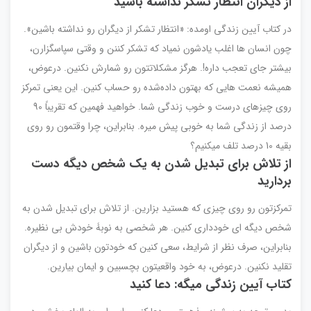
از دیگران انتظار تشکر نداشته باشید
در کتاب آیین زندگی اومده: «انتظار تشکر از دیگران رو نداشته باشین».
چون انسان ها اغلب یادشون نمیاد که تشکر کننن و وقتی سپاسگزارن،
بیشتر جای تعجب داره!. هرگز مشکلاتتون رو شمارش نکنین. درعوض،
همیشه نعمت هایی که بهتون داده‌شده رو حساب کنین. این یعنی تمرکز
روی چیزهای درست و خوب زندگی شما. خواهید فهمین که تقریباً 90
درصد از زندگی شما به خوبی پیش میره. بنابراین، چرا وقتمون رو روی
بقیه 10 درصد تلف میکنیم؟
از تلاش برای تبدیل شدن به یک شخص دیگه دست
بردارید
تمرکزتون رو روی چیزی که هستید بزارین. از تلاش برای تبدیل شدن به
شخص دیگه ای خودداری کنین. هر شخصی به نوبۀ خودش بی نظیره.
بنابراین، صرف نظر از شرایط، سعی کنین که خودتون باشین و از دیگران
تقلید نکنین. درعوض، به خود واقعیتون بچسبین و ایمان بیارین.
کتاب آیین زندگی میگه: دعا کنید