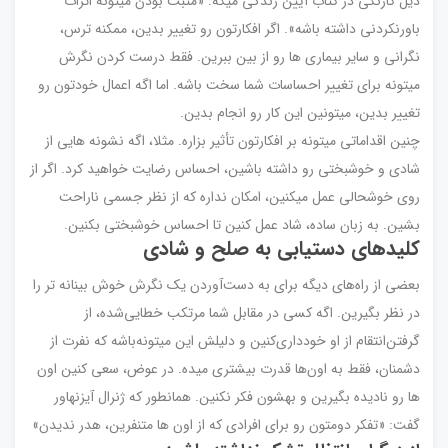
دیل کارنگی در کتاب آیین زندگی میگه: «مثبت بودن میتونه اثرات
باورنکردنی داشته باشه». اگر افکارتون رو تغییر بدین، ممکنه ترس،
نگرانی و سایر بیماری ها رو از بین ببرین. فقط درست کردن نگرش
میتونه برای تغییر احساسات شما سخت باشه. اما اگه اعمال خودتون رو
تغییر بدین، میتونین این کار رو انجام بدین.
چنین اقداماتی میتونه بر افکارتون تأثیر بزاره. مثلا، اگه نشونه هایی از
شادی و خوشبختی رو داشته باشین، احساس رضایت خواهید کرد. اگر از
روی خوشحالی عمل میکنین، امکان نداره که از نظر جسمی ناراحت
بشین. به زبان ساده، شاد عمل کنین تا احساس خوشبختی بکنین.
کلیدهای دستیابی به صلح و شادی
بعضی از راه‌های دیگه برای به دست‌آوردن یک نگرش خوش بینانه تر را
در نظر بگیرین. اگه کسی در مقابل شما مرتکب خطایی‌شده، از
گرفتن‌انتقام از او خودداری‌کنین و دلیلش این میتونه‌باشه که نفرت از
دشمنان، فقط به اون‌ها قدرت بیشتری میده. در عوض، سعی کنین اون
ها رو نادیده بگیرین و بهشون فکر نکنین. همانطور که ژنرال آیزنهاور
گفت: «تفکر دومتون رو برای افرادی که از اون ها متنفرین، هدر ندیدن»