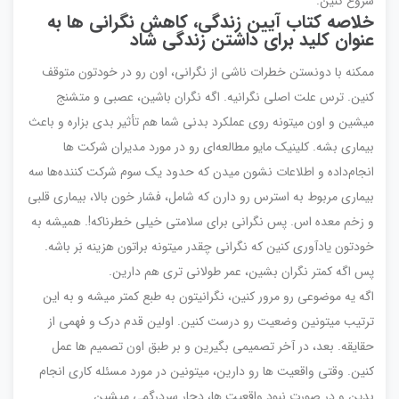
شروع کنین.
خلاصه کتاب آیین زندگی، کاهش نگرانی ها به
عنوان کلید برای داشتن زندگی شاد
ممکنه با دونستن خطرات ناشی از نگرانی، اون رو در خودتون متوقف
کنین. ترس علت اصلی نگرانیه. اگه نگران باشین، عصبی و متشنج
میشین و اون میتونه روی عملکرد بدنی شما هم تأثیر بدی بزاره و باعث
بیماری بشه. کلینیک مایو مطالعه‌ای رو در مورد مدیران شرکت ها
انجام‌داده و اطلاعات نشون میدن که حدود یک سوم شرکت کننده‌ها سه
بیماری مربوط به استرس رو دارن که شامل، فشار خون بالا، بیماری قلبی
و زخم معده اس. پس نگرانی برای سلامتی خیلی خطرناکه!. همیشه به
خودتون یادآوری کنین که نگرانی چقدر میتونه براتون هزینه بَر باشه.
پس اگه کمتر نگران بشین، عمر طولانی تری هم دارین.
اگه یه موضوعی رو مرور کنین، نگرانیتون به طبع کمتر میشه و به این
ترتیب میتونین وضعیت رو درست کنین. اولین قدم درک و فهمی از
حقایقه. بعد، در آخر تصمیمی بگیرین و بر طبق اون تصمیم ها عمل
کنین. وقتی واقعیت ها رو دارین، میتونین در مورد مسئله کاری انجام
بدین و در صورت نبود واقعیت ها، دچار سردرگمی میشین.