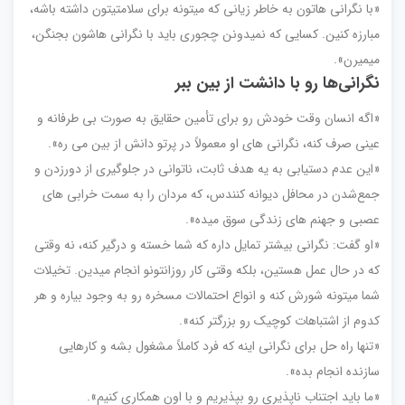
«با نگرانی هاتون به خاطر زیانی که میتونه برای سلامتیتون داشته باشه،
مبارزه کنین. کسایی که نمیدونن چجوری باید با نگرانی هاشون بجنگن،
میمیرن».
نگرانی‌ها رو با دانشت از بین ببر
«اگه انسان وقت خودش رو برای تأمین حقایق به صورت بی طرفانه و
عینی صرف کنه، نگرانی های او معمولاً در پرتو دانش از بین می ره».
«این عدم دستیابی به یه هدف ثابت، ناتوانی در جلوگیری از دورزدن و
جمع‌شدن در محافل دیوانه کنندس، که مردان را به سمت خرابی های
عصبی و جهنم های زندگی سوق میده».
«او گفت: نگرانی بیشتر تمایل داره که شما خسته و درگیر کنه، نه وقتی
که در حال عمل هستین، بلکه وقتی کار روزانتونو انجام میدین. تخیلات
شما میتونه شورش کنه و انواع احتمالات مسخره رو به وجود بیاره و هر
کدوم از اشتباهات کوچیک رو بزرگتر کنه».
«تنها راه حل برای نگرانی اینه که فرد کاملاً مشغول بشه و کارهایی
سازنده انجام بده».
«ما باید اجتناب ناپذیری رو بپذیریم و با اون همکاری کنیم».