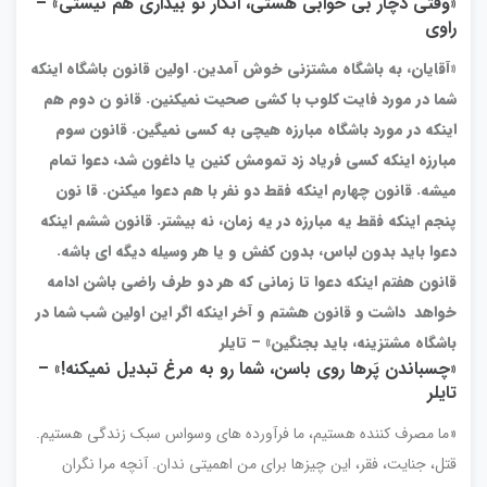
«وقتی دچار بی خوابی هستی، انگار تو بیداری هم نیستی» –
راوی
«
آقایان، به باشگاه مشتزنی خوش آمدین. اولین قانون باشگاه اینکه
شما در مورد فایت کلوب با کشی صحیت نمیکنین. قانو ن دوم هم
اینکه در مورد باشگاه مبارزه هیچی به کسی نمیگین. قانون سوم
مبارزه اینکه کسی فریاد زد تمومش کنین یا داغون شد، دعوا تمام
میشه. قانون چهارم اینکه فقط دو نفر با هم دعوا میکنن. قا نون
پنجم اینکه فقط یه مبارزه در یه زمان، نه بیشتر. قانون ششم اینکه
دعوا باید بدون لباس، بدون کفش و یا هر وسیله دیگه ای باشه.
قانون هفتم اینکه دعوا تا زمانی که هر دو طرف راضی باشن ادامه
خواهد داشت و قانون هشتم و آخر اینکه اگر این اولین شب شما در
باشگاه مشتزینه، باید بجنگین» – تایلر
«چسباندن پَرها روی باسن، شما رو به مرغ تبدیل نمیکنه!» –
تایلر
«ما مصرف کننده هستیم، ما فرآورده های وسواس سبک زندگی هستیم.
قتل، جنایت، فقر، این چیزها برای من اهمیتی ندان. آنچه مرا نگران