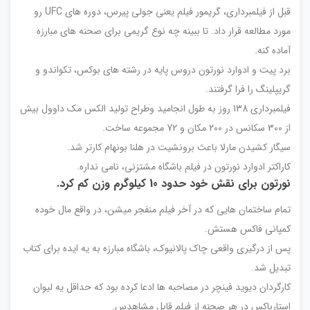
قبل از فیلمبرداری، گریمور فیلم یعنی جولی پیرس، دوره های UFC رو
مورد مطالعه قرار داد. تا ببینه چه نوع گریمی برای صحنه های مبارزه
آماده کنه.
برد پیت و ادوارد نورتون دروس پایه در رشته های بوکس، تکواندو و
گریپلینگ را فرا گرفتند.
فیلمبرداری 138 روز به طول انجامید وطراح تولید الکس مک داوول بیش
از 300 سکانس در 200 مکان و 72 مجموعه ساخت.
سیگار کشیدن مارلا باعث برونشیت در هلنا بونهام کارتر شد.
کاراکتر ادوارد نورتون در فیلم باشگاه مشتزنی، نامی نداره.
نورتون برای نقش خود حدود 10 کیلوگرم وزن کم کرد.
تمام ساختمان هایی که در آخر فیلم منفجر میشن، در واقع مال خوده
کمپانی فاکس هستش.
پس از درگیری واقعی چاک پالانیوک، باشگاه مبارزه به یه ایده برای کتاب
تبدیل شد.
کارگردان دیوید فینچر در مصاحبه ها ادعا کرده بود که حداقل یه لیوان
استارباکس در هر صحنه از فیلم قابل مشاهدس.