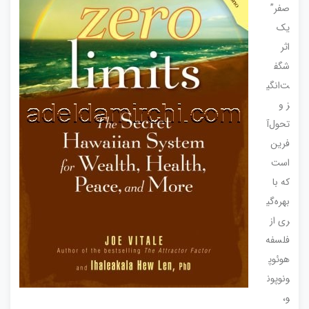
صفر”
یک
اثر
شگف
ت‌انگی
ز و
تحول‌آ
فرین
است
که با
بهره‌گی
ری از
فلسفه
هوئوپ
ونوپون
و،