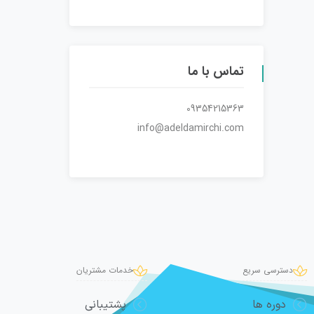
تماس با ما
09354215363
info@adeldamirchi.com
دسترسی سریع
خدمات مشتریان
دوره ها
پشتیبانی