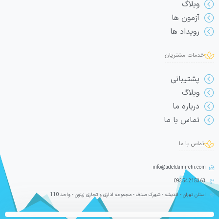
وبلاگ
آزمون ها
رویداد ها
خدمات مشتریان
پشتیبانی
وبلاگ
درباره ما
تماس با ما
تماس با ما
info@adeldamirchi.com
09354215363
استان تهران - اندیشه - شهرک صدف - مجموعه اداری و تجاری زیتون - واحد 110