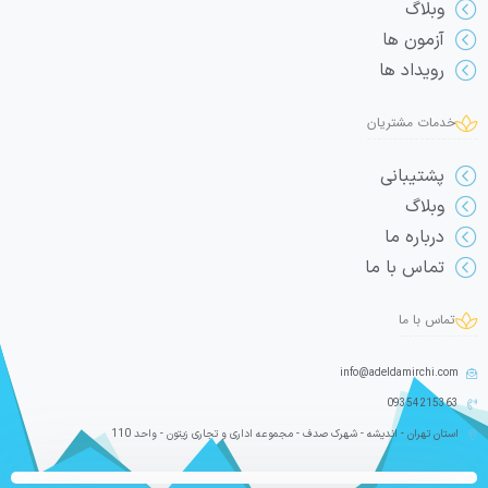
وبلاگ
آزمون ها
رویداد ها
خدمات مشتریان
پشتیبانی
وبلاگ
درباره ما
تماس با ما
تماس با ما
info@adeldamirchi.com
09354215363
استان تهران - اندیشه - شهرک صدف - مجموعه اداری و تجاری زیتون - واحد 110