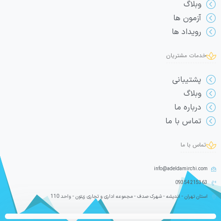
وبلاگ
آزمون ها
رویداد ها
خدمات مشتریان
پشتیبانی
وبلاگ
درباره ما
تماس با ما
تماس با ما
info@adeldamirchi.com
09354215363
استان تهران - اندیشه - شهرک صدف - مجموعه اداری و تجاری زیتون - واحد 110