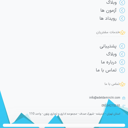
وبلاگ
آزمون ها
رویداد ها
خدمات مشتریان
پشتیبانی
وبلاگ
درباره ما
تماس با ما
تماس با ما
info@adeldamirchi.com
09354215363
استان تهران - اندیشه - شهرک صدف - مجموعه اداری و تجاری زیتون - واحد 110