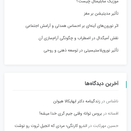
موزیک سابلیمنال چیست؟
تأثیر مدیتیشن بر مغز
اثر نورون‌های آینه‌ای بر احساس همدلی و آرامش اجتماعی
نقش آمیگدال در اضطراب و چگونگی آرام‌سازی آن
تأثیر نوروپلاستیسیتی در توسعه ذهنی و روحی
آخرین دیدگاه‌ها
ناشناس
در
زندگینامه دکتر ایهایکالا هیولن
افسانه
در
بروس توانا؛ وقتی جیم کَری خدا میشه!
حسین مهرثابت
در
اندرو کارنگی؛ مردی که انجیل ثروت رو نوشت