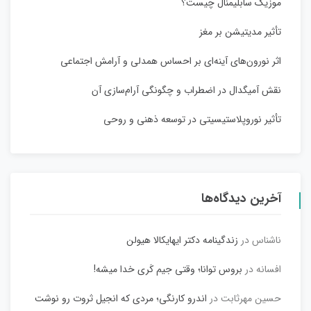
موزیک سابلیمنال چیست؟
تأثیر مدیتیشن بر مغز
اثر نورون‌های آینه‌ای بر احساس همدلی و آرامش اجتماعی
نقش آمیگدال در اضطراب و چگونگی آرام‌سازی آن
تأثیر نوروپلاستیسیتی در توسعه ذهنی و روحی
آخرین دیدگاه‌ها
ناشناس
در
زندگینامه دکتر ایهایکالا هیولن
افسانه
در
بروس توانا؛ وقتی جیم کَری خدا میشه!
حسین مهرثابت
در
اندرو کارنگی؛ مردی که انجیل ثروت رو نوشت