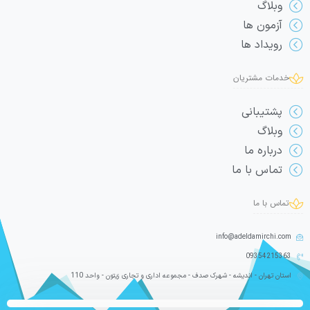
وبلاگ
آزمون ها
رویداد ها
خدمات مشتریان
پشتیبانی
وبلاگ
درباره ما
تماس با ما
تماس با ما
info@adeldamirchi.com
09354215363
استان تهران - اندیشه - شهرک صدف - مجموعه اداری و تجاری زیتون - واحد 110