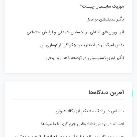
موزیک سابلیمنال چیست؟
تأثیر مدیتیشن بر مغز
اثر نورون‌های آینه‌ای بر احساس همدلی و آرامش اجتماعی
نقش آمیگدال در اضطراب و چگونگی آرام‌سازی آن
تأثیر نوروپلاستیسیتی در توسعه ذهنی و روحی
آخرین دیدگاه‌ها
ناشناس
در
زندگینامه دکتر ایهایکالا هیولن
افسانه
در
بروس توانا؛ وقتی جیم کَری خدا میشه!
حسین مهرثابت
در
اندرو کارنگی؛ مردی که انجیل ثروت رو نوشت