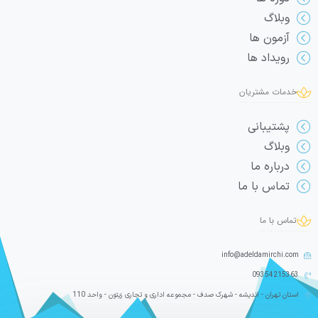
وبلاگ
آزمون ها
رویداد ها
خدمات مشتریان
پشتیبانی
وبلاگ
درباره ما
تماس با ما
تماس با ما
info@adeldamirchi.com
09354215363
استان تهران - اندیشه - شهرک صدف - مجموعه اداری و تجاری زیتون - واحد 110