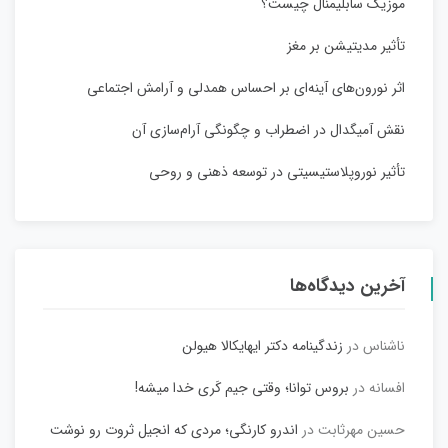
موزیک سابلیمنال چیست؟
تأثیر مدیتیشن بر مغز
اثر نورون‌های آینه‌ای بر احساس همدلی و آرامش اجتماعی
نقش آمیگدال در اضطراب و چگونگی آرام‌سازی آن
تأثیر نوروپلاستیسیتی در توسعه ذهنی و روحی
آخرین دیدگاه‌ها
ناشناس
در
زندگینامه دکتر ایهایکالا هیولن
افسانه
در
بروس توانا؛ وقتی جیم کَری خدا میشه!
حسین مهرثابت
در
اندرو کارنگی؛ مردی که انجیل ثروت رو نوشت