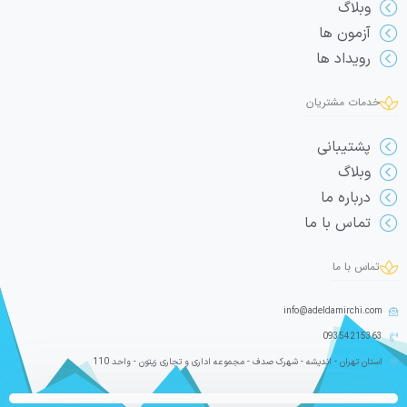
وبلاگ
آزمون ها
رویداد ها
خدمات مشتریان
پشتیبانی
وبلاگ
درباره ما
تماس با ما
تماس با ما
info@adeldamirchi.com
09354215363
استان تهران - اندیشه - شهرک صدف - مجموعه اداری و تجاری زیتون - واحد 110