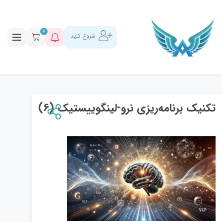
0
شروع کنید
تکنیک برنامه‌ریزی نرو-لینگوییستیک (6)