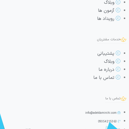
وبلاگ
آزمون ها
رویداد ها
خدمات مشتریان
پشتیبانی
وبلاگ
درباره ما
تماس با ما
تماس با ما
info@adeldamirchi.com
09354215363