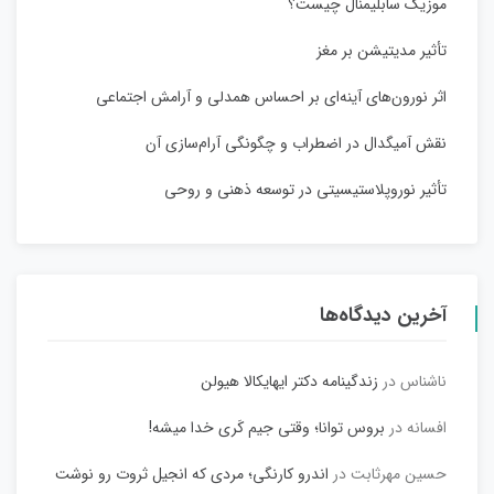
موزیک سابلیمنال چیست؟
تأثیر مدیتیشن بر مغز
اثر نورون‌های آینه‌ای بر احساس همدلی و آرامش اجتماعی
نقش آمیگدال در اضطراب و چگونگی آرام‌سازی آن
تأثیر نوروپلاستیسیتی در توسعه ذهنی و روحی
آخرین دیدگاه‌ها
ناشناس
در
زندگینامه دکتر ایهایکالا هیولن
افسانه
در
بروس توانا؛ وقتی جیم کَری خدا میشه!
حسین مهرثابت
در
اندرو کارنگی؛ مردی که انجیل ثروت رو نوشت