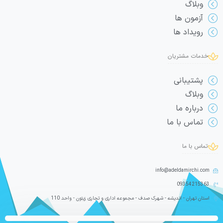
وبلاگ
آزمون ها
رویداد ها
خدمات مشتریان
پشتیبانی
وبلاگ
درباره ما
تماس با ما
تماس با ما
info@adeldamirchi.com
09354215363
استان تهران - اندیشه - شهرک صدف - مجموعه اداری و تجاری زیتون - واحد 110