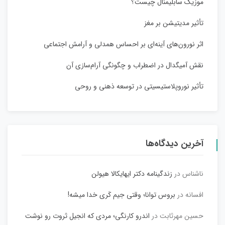
موزیک سابلیمنال چیست؟
تأثیر مدیتیشن بر مغز
اثر نورون‌های آینه‌ای بر احساس همدلی و آرامش اجتماعی
نقش آمیگدال در اضطراب و چگونگی آرام‌سازی آن
تأثیر نوروپلاستیسیتی در توسعه ذهنی و روحی
آخرین دیدگاه‌ها
ناشناس
در
زندگینامه دکتر ایهایکالا هیولن
افسانه
در
بروس توانا؛ وقتی جیم کَری خدا میشه!
حسین مهرثابت
در
اندرو کارنگی؛ مردی که انجیل ثروت رو نوشت