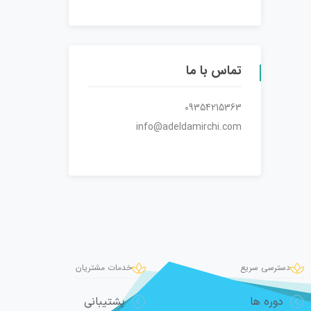
تماس با ما
09354215363
info@adeldamirchi.com
دسترسی سریع
خدمات مشتریان
دوره ها
پشتیبانی