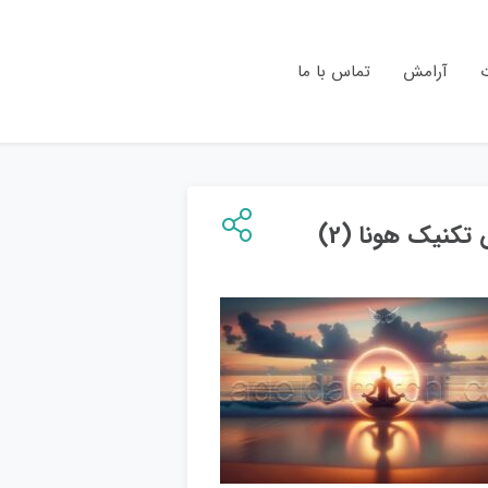
ت
آرامش
تماس با ما
تکنیک هونا (2)