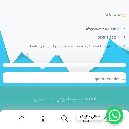
تماس با ما
info@adeldamirchi.com
09354215363
استان تهران - اندیشه - شهرک صدف - مجموعه اداری و تجاری زیتون - واحد 110
© 2025. مجموعه آموزشی عادل دمیرچی .
سوالی ندارید؟