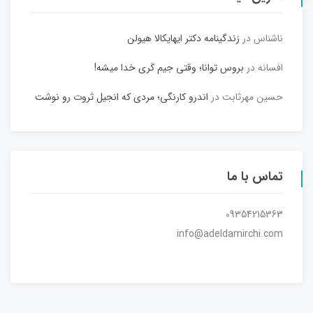
ناشناس
در
زندگینامه دکتر ایهایکالا هیولن
افسانه
در
بروس توانا؛ وقتی جیم کَری خدا میشه!
حسین مهرثابت
در
اندرو کارنگی؛ مردی که انجیل ثروت رو نوشت
تماس با ما
09354215363
info@adeldamirchi.com