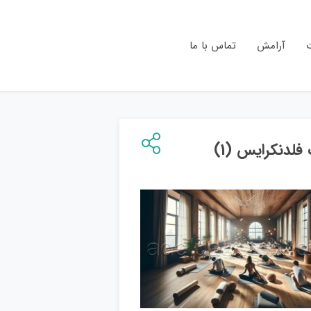
ت
آرامش
تماس با ما
فلدنکرایس (1)