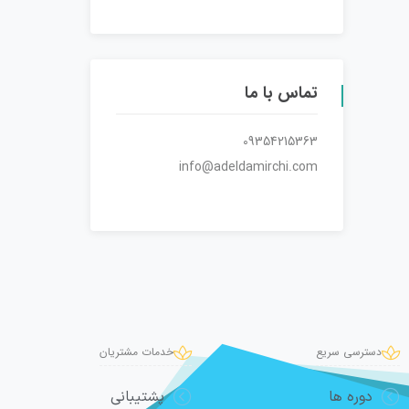
تماس با ما
09354215363
info@adeldamirchi.com
دسترسی سریع
خدمات مشتریان
دوره ها
پشتیبانی