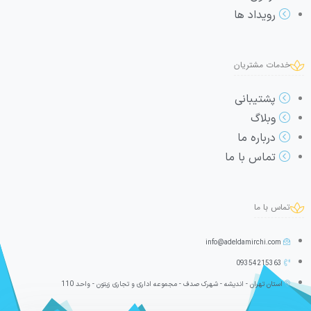
رویداد ها
خدمات مشتریان
پشتیبانی
وبلاگ
درباره ما
تماس با ما
تماس با ما
info@adeldamirchi.com
09354215363
استان تهران - اندیشه - شهرک صدف - مجموعه اداری و تجاری زیتون - واحد 110