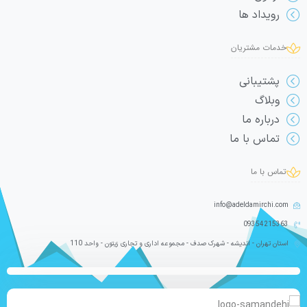
رویداد ها
خدمات مشتریان
پشتیبانی
وبلاگ
درباره ما
تماس با ما
تماس با ما
info@adeldamirchi.com
09354215363
استان تهران - اندیشه - شهرک صدف - مجموعه اداری و تجاری زیتون - واحد 110