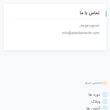
تماس با ما
09354215363
info@adeldamirchi.com
دسترسی سریع
دوره ها
وبلاگ
آزمون ها