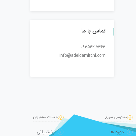
تماس با ما
09354215363
info@adeldamirchi.com
دسترسی سریع
خدمات مشتریان
دوره ها
پشتیبانی