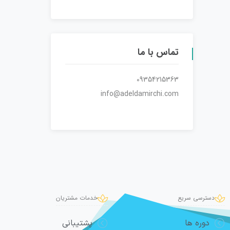
تماس با ما
09354215363
info@adeldamirchi.com
دسترسی سریع
خدمات مشتریان
دوره ها
پشتیبانی