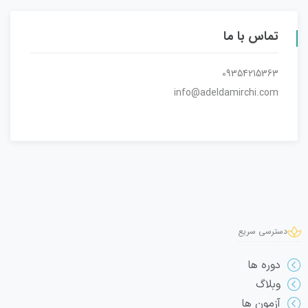
تماس با ما
09354215363
info@adeldamirchi.com
دسترسی سریع
دوره ها
وبلاگ
آزمون ها