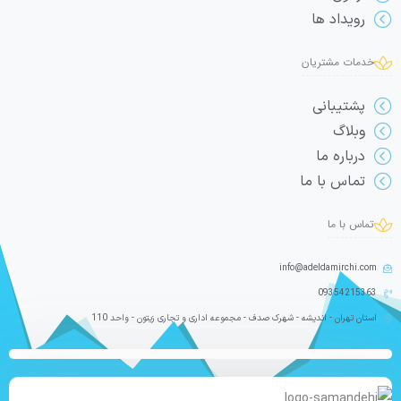
رویداد ها
خدمات مشتریان
پشتیبانی
وبلاگ
درباره ما
تماس با ما
تماس با ما
info@adeldamirchi.com
09354215363
استان تهران - اندیشه - شهرک صدف - مجموعه اداری و تجاری زیتون - واحد 110