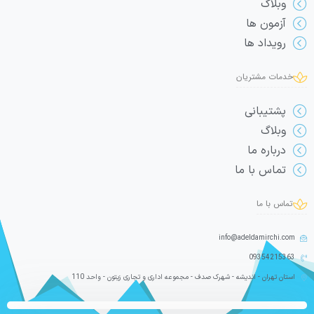
وبلاگ
آزمون ها
رویداد ها
خدمات مشتریان
پشتیبانی
وبلاگ
درباره ما
تماس با ما
تماس با ما
info@adeldamirchi.com
09354215363
استان تهران - اندیشه - شهرک صدف - مجموعه اداری و تجاری زیتون - واحد 110