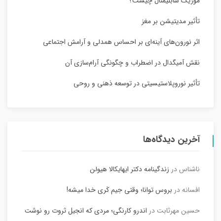
موزیک سابلیمنال چیست؟
تأثیر مدیتیشن بر مغز
اثر نورون‌های آینه‌ای بر احساس همدلی و آرامش اجتماعی
نقش آمیگدال در اضطراب و چگونگی آرام‌سازی آن
تأثیر نوروپلاستیسیتی در توسعه ذهنی و روحی
آخرین دیدگاه‌ها
ناشناس
در
زندگینامه دکتر ایهایکالا هیولن
افسانه
در
بروس توانا؛ وقتی جیم کَری خدا میشه!
حسین مهرثابت
در
اندرو کارنگی؛ مردی که انجیل ثروت رو نوشت