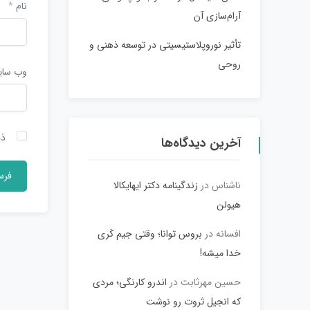
نام
*
آرام‌سازی آن
تأثیر نوروپلاستیسیتی در توسعه ذهنی و
روحی
وب‌ سا
ذخ
آخرین دیدگاه‌ها
ناشناس
در
زندگینامه دکتر ایهایکالا
هیولن
افسانه
در
بروس توانا؛ وقتی جیم کَری
خدا میشه!
حسین مهرثابت
در
اندرو کارنگی؛ مردی
که انجیل ثروت رو نوشت