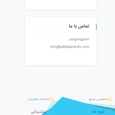
تماس با ما
09354215363
info@adeldamirchi.com
دسترسی سریع
خدمات مشتریان
دوره ها
پشتیبانی