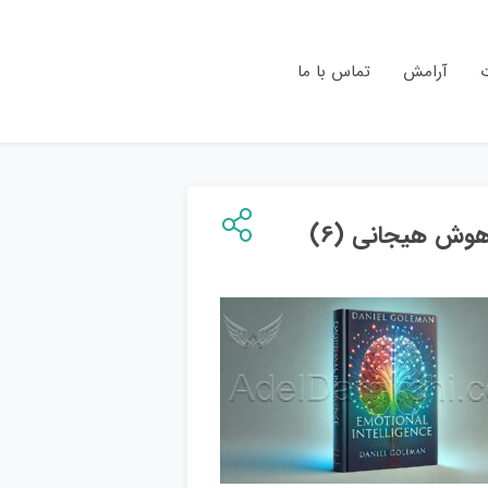
ت
آرامش
تماس با ما
وش هیجانی (6)