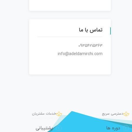
تماس با ما
09354215363
info@adeldamirchi.com
دسترسی سریع
خدمات مشتریان
دوره ها
پشتیبانی