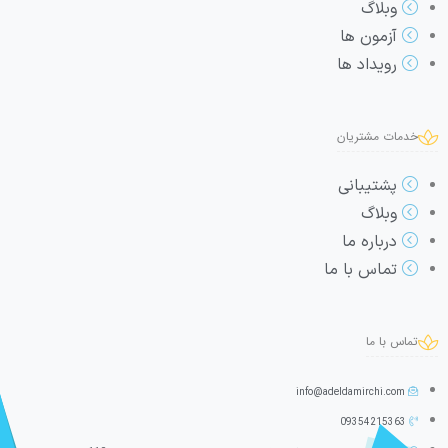
وبلاگ
آزمون ها
رویداد ها
خدمات مشتریان
پشتیبانی
وبلاگ
درباره ما
تماس با ما
تماس با ما
info@adeldamirchi.com
09354215363