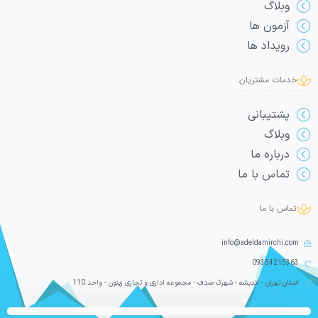
وبلاگ
آزمون ها
رویداد ها
خدمات مشتریان
پشتیبانی
وبلاگ
درباره ما
تماس با ما
تماس با ما
info@adeldamirchi.com
09354215363
استان تهران - اندیشه - شهرک صدف - مجموعه اداری و تجاری زیتون - واحد 110