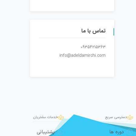
تماس با ما
09354215363
info@adeldamirchi.com
دسترسی سریع
خدمات مشتریان
دوره ها
پشتیبانی