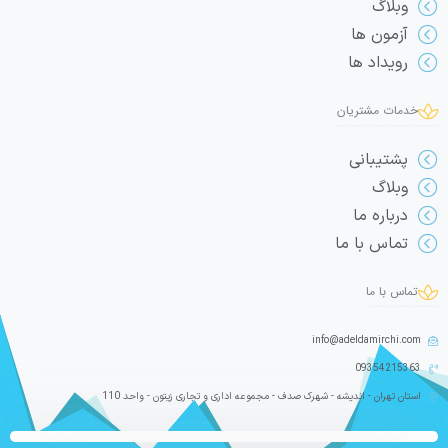
وبلاگ
آزمون ها
رویداد ها
خدمات مشتریان
پشتیبانی
وبلاگ
درباره ما
تماس با ما
تماس با ما
info@adeldamirchi.com
09354215363
استان تهران - اندیشه - شهرک صدف - مجموعه اداری و تجاری زیتون - واحد 110