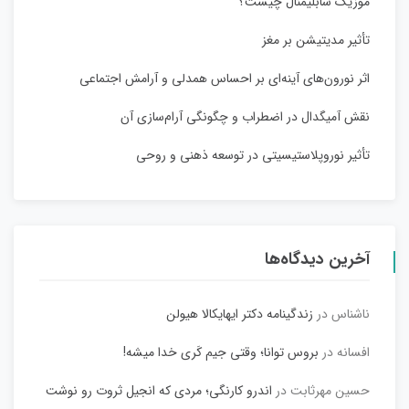
موزیک سابلیمنال چیست؟
تأثیر مدیتیشن بر مغز
اثر نورون‌های آینه‌ای بر احساس همدلی و آرامش اجتماعی
نقش آمیگدال در اضطراب و چگونگی آرام‌سازی آن
تأثیر نوروپلاستیسیتی در توسعه ذهنی و روحی
آخرین دیدگاه‌ها
ناشناس
در
زندگینامه دکتر ایهایکالا هیولن
افسانه
در
بروس توانا؛ وقتی جیم کَری خدا میشه!
حسین مهرثابت
در
اندرو کارنگی؛ مردی که انجیل ثروت رو نوشت