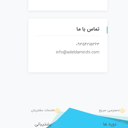
تماس با ما
09354215363
info@adeldamirchi.com
دسترسی سریع
خدمات مشتریان
دوره ها
پشتیبانی