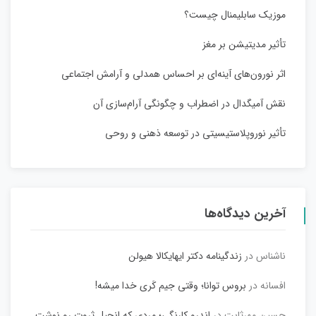
موزیک سابلیمنال چیست؟
تأثیر مدیتیشن بر مغز
اثر نورون‌های آینه‌ای بر احساس همدلی و آرامش اجتماعی
نقش آمیگدال در اضطراب و چگونگی آرام‌سازی آن
تأثیر نوروپلاستیسیتی در توسعه ذهنی و روحی
آخرین دیدگاه‌ها
ناشناس
در
زندگینامه دکتر ایهایکالا هیولن
افسانه
در
بروس توانا؛ وقتی جیم کَری خدا میشه!
حسین مهرثابت
در
اندرو کارنگی؛ مردی که انجیل ثروت رو نوشت