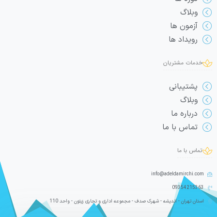
وبلاگ
آزمون ها
رویداد ها
خدمات مشتریان
پشتیبانی
وبلاگ
درباره ما
تماس با ما
تماس با ما
info@adeldamirchi.com
09354215363
استان تهران - اندیشه - شهرک صدف - مجموعه اداری و تجاری زیتون - واحد 110