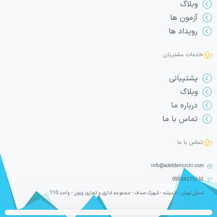
وبلاگ
آزمون ها
رویداد ها
خدمات مشتریان
پشتیبانی
وبلاگ
درباره ما
تماس با ما
تماس با ما
info@adeldamirchi.com
09354215363
استان تهران - اندیشه - شهرک صدف - مجموعه اداری و تجاری زیتون - واحد 110