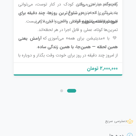
گام‌به‌گام همراهی می‌کند.
رفت‌وآمد یا حتی وقتی کودک در کنار توست، می‌توانی
یاد می‌گیری که حتی
مدیتیشن را انجام دهی.
در شلوغ‌ترین روزها، چند دقیقه برای
این دوره مناسب
خودت داشته باشی
همه
است.
و آرامش واقعی را تجربه کنی.
هیچ ابزار خاص، زمان طولانی یا تجربه قبلی لازم نیست.
تمرین‌ها کوتاه، عملی و قابل اجرا در هر لحظه‌اند.
💚 با «مدیتیشن برای همه» می‌آموزی که
آرامش یعنی
همین لحظه — همین‌جا، با همین زندگی ساده
.
از امروز چند دقیقه در روز برای خودت وقت بگذار و دوباره با
ذهن و قلبت ارتباط برقرار کن.
2,000,000 تومان
دسترسی سریع