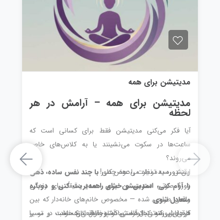
مدیتیشن برای همه
مدیتیشن برای همه – آرامش در هر
لحظه
آیا فکر می‌کنی مدیتیشن فقط برای کسانی است که
ساعت‌ها در سکوت می‌نشینند یا به کلاس‌های خاص
می‌روند؟
وقتش رسیده نظرت را عوض کنی!
این دوره به تو یاد می‌دهد چطور
با چند نفس ساده، ذهن
دورهٔ صوتی
«مدیتیشن برای همه»
دقیقاً برای زندگی
را آرام کنی، استرس و خشم را مدیریت کنی و دوباره
متعادل شوی
.
واقعی طراحی شده — مخصوص خانم‌های خانه‌دار که بین
کارهای روزانه دنبال آرامش کوتاه و واقعی هستند.
فرقی نمی‌کند کجا هستی: آشپزخانه، اتاق خواب، در مسیر
هر فایل صوتی کوتاه، ساده و قابل درک است و تو را