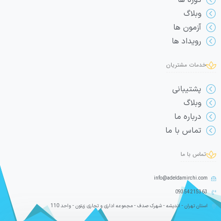
دوره ها
وبلاگ
آزمون ها
رویداد ها
خدمات مشتریان
پشتیبانی
وبلاگ
درباره ما
تماس با ما
تماس با ما
info@adeldamirchi.com
09354215363
استان تهران - اندیشه - شهرک صدف - مجموعه اداری و تجاری زیتون - واحد 110