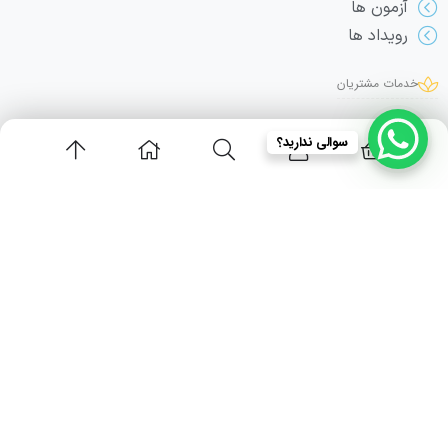
آزمون ها
رویداد ها
خدمات مشتریان
پشتیبانی
سوالی ندارید؟
وبلاگ
درباره ما
تماس با ما
تماس با ما
info@adeldamirchi.com
09354215363
استان تهران - اندیشه - شهرک صدف - مجموعه اداری و تجاری زیتون - واحد 110