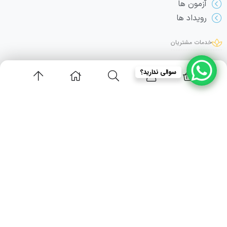
آزمون ها
رویداد ها
خدمات مشتریان
پشتیبانی
سوالی ندارید؟
وبلاگ
درباره ما
تماس با ما
تماس با ما
info@adeldamirchi.com
09354215363
استان تهران - اندیشه - شهرک صدف - مجموعه اداری و تجاری زیتون - واحد 110