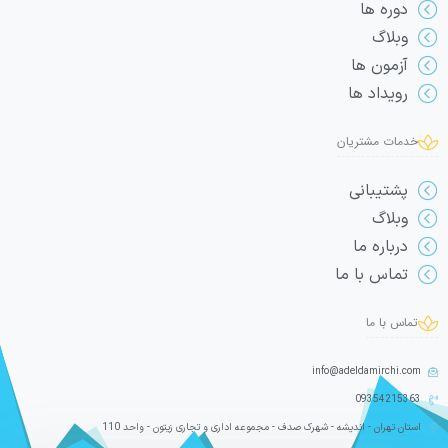
دوره ها
وبلاگ
آزمون ها
رویداد ها
خدمات مشتریان
پشتیبانی
وبلاگ
درباره ما
تماس با ما
تماس با ما
info@adeldamirchi.com
09354215363
استان تهران - اندیشه - شهرک صدف - مجموعه اداری و تجاری زیتون - واحد 110