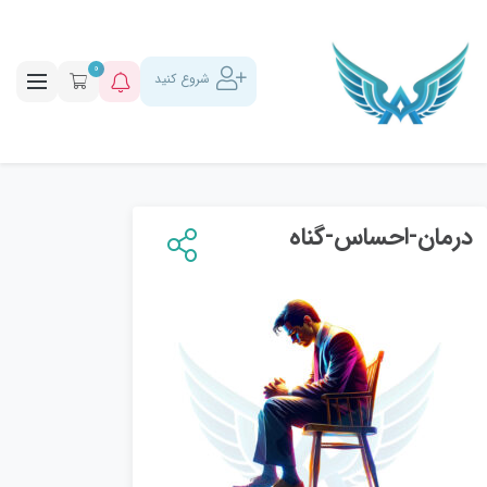
0
شروع کنید
درمان-احساس-گناه