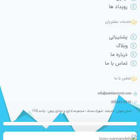
رویداد ها
خدمات مشتریان
پشتیبانی
وبلاگ
درباره ما
تماس با ما
تماس با ما
info@adeldamirchi.com
09354215363
استان تهران - اندیشه - شهرک صدف - مجموعه اداری و تجاری زیتون - واحد 110