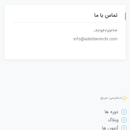
تماس با ما
09354215363
info@adeldamirchi.com
دسترسی سریع
دوره ها
وبلاگ
آزمون ها