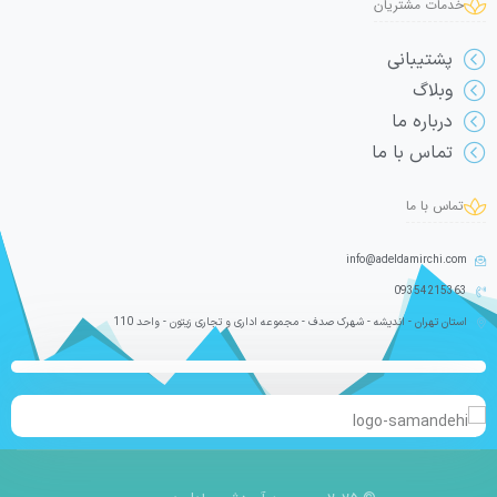
خدمات مشتریان
پشتیبانی
وبلاگ
درباره ما
تماس با ما
تماس با ما
info@adeldamirchi.com
09354215363
استان تهران - اندیشه - شهرک صدف - مجموعه اداری و تجاری زیتون - واحد 110