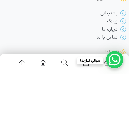
پشتیبانی
وبلاگ
درباره ما
تماس با ما
تماس با ما
سوالی ندارید؟
info@adeldamirchi.com
09354215363
استان تهران - اندیشه - شهرک صدف - مجموعه اداری و تجاری زیتون - واحد 110
© 2025. مجموعه آموزشی عادل دمیرچی .